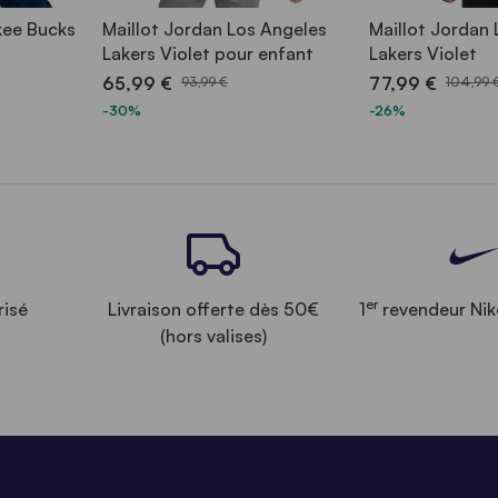
kee Bucks
Maillot Jordan Los Angeles
Maillot Jordan
Lakers Violet pour enfant
Lakers Violet
65,99 €
77,99 €
93,99 €
104,99 
-30%
-26%
er
risé
Livraison offerte dès 50€
1
revendeur Nik
(hors valises)