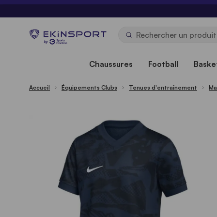
Allez au contenu
b
y
Chaussures
Football
Basket
Accueil
Équipements Clubs
Tenues d'entraînement
Ma