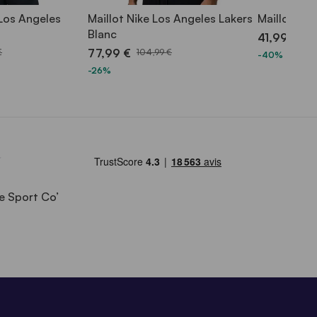
 Los Angeles
Maillot Nike Los Angeles Lakers
Maillot Nik
Blanc
41,99 €
69,
77,99 €
€
104,99 €
-40%
-26%
e Sport Co’