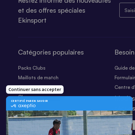
Restez informé des nouveautés
Saisiss
et des offres spéciales
Ekinsport
Catégories populaires
Besoin
Packs Clubs
Guide des
Maillots de match
Formulai
Equipements Clubs
Centre d
Chaussures
Modes
Shorts
sécuri
Football
Chaussettes