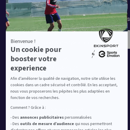
T-shirts
Tenues de match
Modes 
Offres clubs
Ensembles sport & lifestyle à prix
réduit
Collection Nike Park 26
Collection Nike Academy 25
Nike Kitbuilder | Tenues 100%
personnalisées pour les clubs
Notre offre dédiée au sport
amateur
Equipez votre club de football
Equipez votre club de basket
Equipez votre club de running