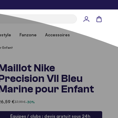
Panier
estyle
Fanzone
Accessoires
ur Enfant
Maillot Nike
Precision VII Bleu
Marine pour Enfant
26,59 €
37,99 €
-30%
Équipes / clubs : devis gratuit sous 24h