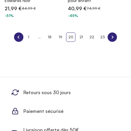
Edwards Noir
pour enfant
21,99 €
40,99 €
44,99 €
74,99 €
-51%
-45%
1
...
18
19
20
21
22
23
Retours sous 30 jours
Paiement sécurisé
Livraison offerte dès 50€