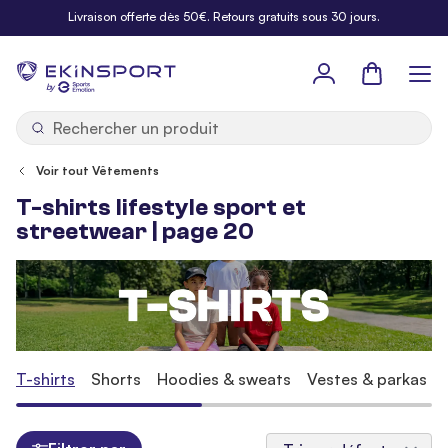
Allez au contenu
Livraison offerte dès 50€. Retours gratuits sous 30 jours.
Panier
b
y
Voir tout Vêtements
T-shirts lifestyle sport et
streetwear | page 20
T-shirts
Shorts
Hoodies & sweats
Vestes & parkas