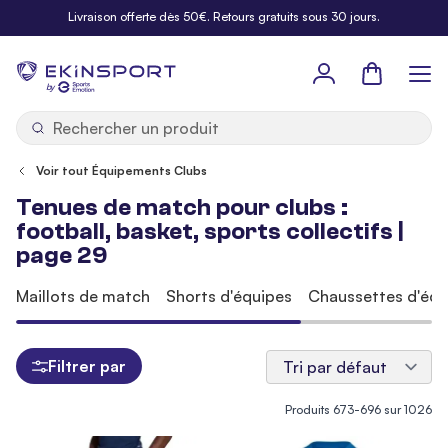
Allez au contenu
Livraison offerte dès 50€. Retours gratuits sous 30 jours.
Panier
b
y
Voir tout Équipements Clubs
Tenues de match pour clubs :
football, basket, sports collectifs |
page 29
Maillots de match
Shorts d'équipes
Chaussettes d'équ
Filtrer par
Produits
673
-
696
sur
1026