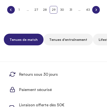
1
...
27
28
29
30
31
...
43
Tenues de match
Tenues d'entraînement
Lifes
Retours sous 30 jours
Paiement sécurisé
Livraison offerte dès 50€