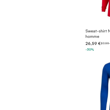
Sweat-shirt 
homme
26,59 €
37,99
-30%