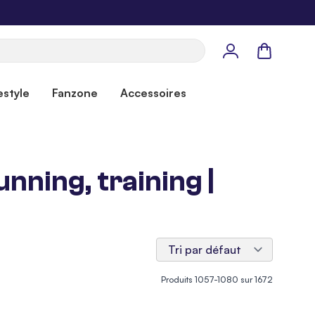
Panier
estyle
Fanzone
Accessoires
nning, training |
Produits
1057
-
1080
sur
1672