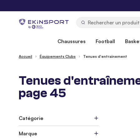
Allez au contenu
b
y
Chaussures
Football
Basket
Accueil
Équipements Clubs
Tenues d'entraînement
Tenues d'entraînement
page 45
Catégorie
Marque