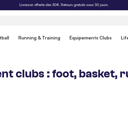
Livraison offerte dès 50€. Retours gratuits sous 30 jours.
ball
Running & Training
Équipements Clubs
Lif
 clubs : foot, basket, ru