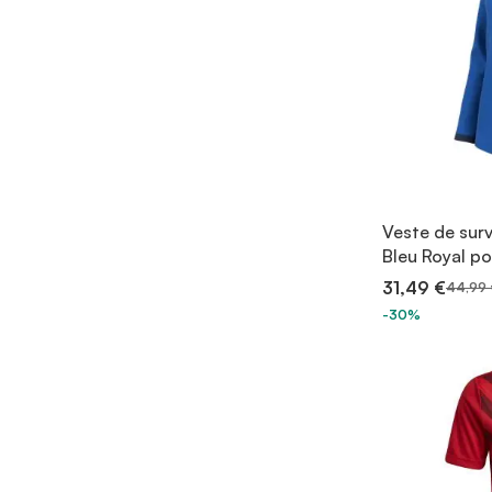
Veste de sur
Bleu Royal p
31,49 €
44,99 
-30%