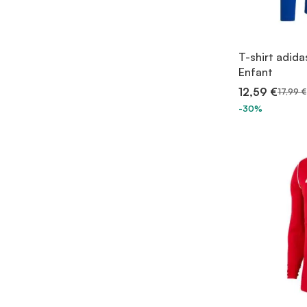
T-shirt adid
Enfant
12,59 €
17,99 €
-30%