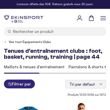
Allez au contenu
Livraison offerte dès 50€. Retours gratuits sous 30 jours.
Panier
b
y
Voir tout Équipements Clubs
Tenues d'entraînement clubs : foot,
basket, running, training | page 44
Maillots & tenues d'entraînement
Pantalons & shorts tra
Filtrer par
Produits
1033
-
1056
sur
1672