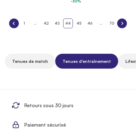
-30%
1
...
42
43
44
45
46
...
70
Tenues de match
Tenues d'entraînement
Lifes
Retours sous 30 jours
Paiement sécurisé