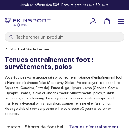
Allez au contenu
Livraison offerte dès 50€. Retours gratuits sous 30 jours.
Panier
b
y
Voir tout Sur le terrain
Tenues entraînement foot :
survêtements, polos
Vous équipez votre groupe sénior ou jeune en séance d'entraînement foot
? Ekinsport référence Nike (Academy, Strike, Pro baselayer), adidas (Tiro,
Squadra, Condivo, Entrada), Puma (Liga, Hyrox), Joma (Cervino, Combi,
Olympic, Brama), Soka et Under Armour. Survêtements, polos, t-shirts,
pantalons, shorts training, baselayer compression, vestes coupe-vent :
matières à évacuation transpiration, coupes femme et enfant junior.
Flocage club et sponsor possible. Retours sous 30 jours et paiement
sécurisé.
 de match
Shorts de football
Tenues d'entraînement
Te