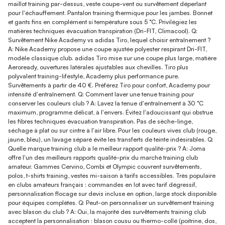
maillot training par-dessus, veste coupe-vent ou survêtement déperlant
pour l'échauffement. Pantalon training thermique pour les jambes. Bonnet
et gants fins en complément si température sous 5 °C. Privilégiez les
matières techniques évacuation transpiration (Dri-FIT, Climacool). Q:
Survêtement Nike Academy vs adidas Tiro, lequel choisir entraînement ?
A: Nike Academy propose une coupe ajustée polyester respirant Dri-FIT,
modèle classique club. adidas Tiro mise sur une coupe plus large, matière
Aeroready, ouvertures latérales ajustables aux chevilles. Tiro plus
polyvalent training-lifestyle, Academy plus performance pure.
Survêtements à partir de 40 €. Préférez Tiro pour confort, Academy pour
intensité d'entraînement. Q: Comment laver une tenue training pour
conserver les couleurs club ? A: Lavez la tenue d'entraînement à 30 °C
maximum, programme délicat, à l'envers. Évitez l'adoucissant qui obstrue
les fibres techniques évacuation transpiration. Pas de sèche-linge,
séchage à plat ou sur cintre à l'air libre. Pour les couleurs vives club (rouge,
jaune, bleu), un lavage séparé évite les transferts de teinte indésirables. Q:
Quelle marque training club a le meilleur rapport qualité-prix ? A: Joma
offre l'un des meilleurs rapports qualité-prix du marché training club
amateur. Gammes Cervino, Combi et Olympic couvrent survêtements,
polos, t-shirts training, vestes mi-saison à tarifs accessibles. Très populaire
en clubs amateurs français : commandes en lot avec tarif dégressif,
personnalisation flocage sur devis incluse en option, large stock disponible
pour équipes complètes. Q: Peut-on personnaliser un survêtement training
avec blason du club ? A: Oui, la majorité des survêtements training club
acceptent la personnalisation : blason cousu ou thermo-collé (poitrine, dos,