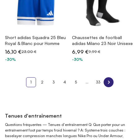
Short adidas Squadra 25 Bleu
Chaussettes de football
Royal & Blanc pour Homme
adidas Milano 23 Noir Unisexe
16,10 €
6,99 €
23,00 €
9,99 €
-30%
-30%
1
2
3
4
5
...
33
Tenues d'entraînement
Questions fréquentes — Tenues d'entraînement Q: Que porter pour un
entraînement foot par temps froid hivernal ? A: Système trois couches :
baselayer compression manches longues Nike Pro ou Under Armour,