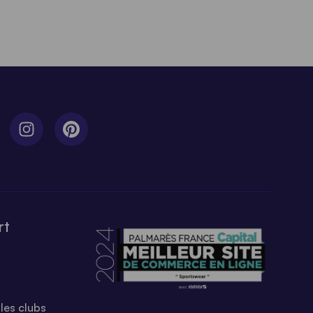
rt
les clubs