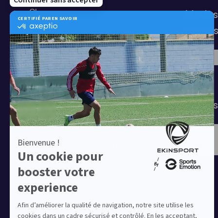
Chaussures
Modes
Shorts
sécuri
Football
Chaussettes
T-shirts
Tenues de match
Modes 
Offres clubs
Ensembles sport & lifestyle à prix
réduit
Collection Nike Park 26
Collection Nike Academy 25
Nike Kitbuilder | Tenues 100%
personnalisées pour les clubs