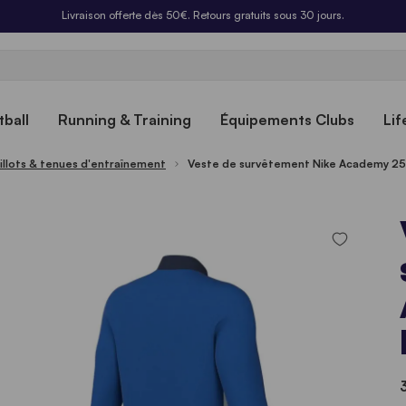
Livraison offerte dès 50€. Retours gratuits sous 30 jours.
ball
Running & Training
Équipements Clubs
Lif
illots & tenues d'entraînement
Veste de survêtement Nike Academy 25