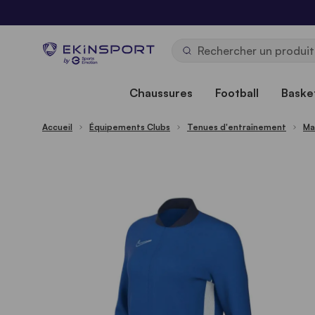
Allez au contenu
b
y
Chaussures
Football
Basket
Accueil
Équipements Clubs
Tenues d'entraînement
Ma