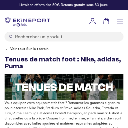
Allez au contenu
Livraison offerte dès 50€. Retours gratuits sous 30 jours.
Panier
b
y
Voir tout Sur le terrain
Tenues de match foot : Nike, adidas,
Puma
Vous équipez votre équipe match foot ? Retrouvez les gammes signature
pour le terrain : Nike Park, Stadium et Strike, adidas Squadra, Entrada et
Tiro, Puma TeamLiga et Joma Combi/Champion, en pack maillot + short +
chaussettes ou à la pièce. Coupes homme, femme, enfant et gardien sont
disponibles avec tailles ajustées et matières respirantes adaptées au