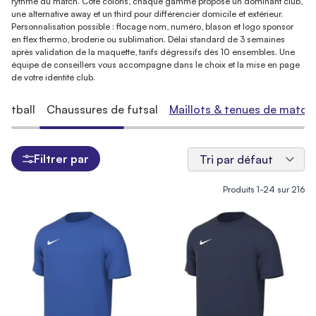
rythme du match. Côté coloris, chaque gamme propose un dominant club,
une alternative away et un third pour différencier domicile et extérieur.
Personnalisation possible : flocage nom, numéro, blason et logo sponsor
en flex thermo, broderie ou sublimation. Délai standard de 3 semaines
après validation de la maquette, tarifs dégressifs dès 10 ensembles. Une
équipe de conseillers vous accompagne dans le choix et la mise en page
de votre identité club.
ootball
Chaussures de futsal
Maillots & tenues de match
Filtrer par
Produits
1
-
24
sur
216