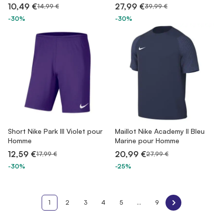
10,49 €
27,99 €
14,99 €
39,99 €
-30%
-30%
Short Nike Park III Violet pour
Maillot Nike Academy II Bleu
Homme
Marine pour Homme
12,59 €
20,99 €
17,99 €
27,99 €
-30%
-25%
1
2
3
4
5
...
9