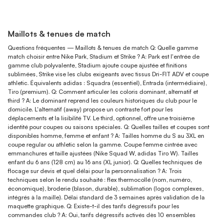
Maillots & tenues de match
Questions fréquentes — Maillots & tenues de match Q: Quelle gamme
match choisir entre Nike Park, Stadium et Strike ? A: Park est l'entrée de
gamme club polyvalente, Stadium ajoute coupe ajustée et finitions
sublimées, Strike vise les clubs exigeants avec tissus Dri-FIT ADV et coupe
athletic. Équivalents adidas : Squadra (essentiel), Entrada (intermédiaire),
Tiro (premium). Q: Comment articuler les coloris dominant, alternatif et
third ? A: Le dominant reprend les couleurs historiques du club pour le
domicile. L'alternatif (away) propose un contraste fort pour les
déplacements et la lisibilité TV. Le third, optionnel, offre une troisième
identité pour coupes ou saisons spéciales. Q: Quelles tailles et coupes sont
disponibles homme, femme et enfant ? A: Tailles homme du S au 3XL en
coupe regular ou athletic selon la gamme. Coupe femme cintrée avec
emmanchures et taille ajustées (Nike Squad W, adidas Tiro W). Tailles
enfant du 6 ans (128 cm) au 16 ans (XL junior). Q: Quelles techniques de
flocage sur devis et quel délai pour la personnalisation ? A: Trois
techniques selon le rendu souhaité : flex thermocollé (nom, numéro,
économique), broderie (blason, durable), sublimation (logos complexes,
intégrés à la maille). Délai standard de 3 semaines après validation de la
maquette graphique. Q: Existe-t-il des tarifs dégressifs pour les
commandes club ? A: Oui, tarifs dégressifs activés dès 10 ensembles