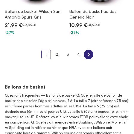
Ballon de basket Wilson San
Ballon de basket adidas
Antonio Spurs Gris
Generic Noir
21,99 €
10,99 €
29,99 €
14,99 €
-27%
-27%
1
2
3
4
Ballons de basket
Questions fréquentes — Ballons de basket Q: Quelle taille de ballon de
basket choisir selon l'âge et le niveau ? A: La taille 7 (circonférence 75 cm)
est utilisée par les hommes adultes et les U15+. La taille 6 (72 cm) est
destinée aux féminines et jeunes U13. La taille 5 (69 cm) concerne le mini-
basket jusqu'à U11. Référez-vous aux normes FFBB pour valider votre choix
en compétition. Q: Quelles différences entre Spalding, Wilson et Molten ?
A: Spalding est la référence historique NBA avec ses ballons cuir
composite haut de gamme. Wilson équipe désormais officiellement la