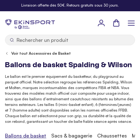
Allez au contenu
Livraison offerte dès 50€. Retours gratuits sous 30 jours.
Panier
b
y
Voir tout Accessoires de Basket
Ballons de basket Spalding & Wilson
Le ballon est le premier équipement du basketteur, du playground au
parquet officiel. Notre sélection regroupe les références Spalding, Wilson
et Molten, marques incontournables des compétitions FIBA et NBA. Vous
trouverez des modèles match officiel cuir composite pour usage indoor,
ainsi que des ballons d'entraînement caoutchouc résistants au bitume des
terrains extérieurs. Les tailles 5 (mini-basket enfant), 6 (féminines/jeunes)
et 7 (homme adulte) sont disponibles selon les normes officielles FFBB.
Chaque ballon est sélectionné pour son grip, sa durabilité et la qualité de
son rebond, garantissant un toucher de balle fiable séance après séance.
Ballons de basket
Sacs & bagagerie
Chaussettes
Min