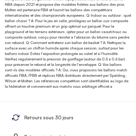
NBA depuis 2021 et propose des modèles fidèles aux ballons des pros.
Molten est partenaire FIBA et fournit les ballons des compétitions
internationales et des championnats européens. Q: Indoor ou outdoor : quel
ballon choisir ? A: Pour le jeu en salle, privilégiez un ballon cuir composite
offrant un toucher premium et un grip optimal sur parquet. Pour le
playground et les terrains extérieurs, optez pour un ballon caoutchouc ou
composite outdoor, conçu pour résister à l'abrasion du bitume sans perdre
son rebond. Q: Comment entretenir son ballon de basket ? A: Nettoyez la
surface avec un chiffon humide après chaque session, surtout pour les
ballons indoor. Évitez l'exposition prolongée au soleil et à l'humidité.
Vérifiez régulièrement la pression de gonflage (autour de 0,5 à 0,6 bar)
pour préserver le rebond et la longévité de l'enveloppe. Q: Vos ballons
sont-ils des modèles officiels ? A: Oui, nous proposons les ballons match
officiels FIBA, FFBB et réplicas NBA distribués directement par Spalding,
Wilson et Molten. Les références compétition sont identifiables au logo de
la fédération et conviennent aux matchs sous arbitrage officiel.a
Retours sous 30 jours