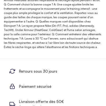
Armour HeatGear assurent respirabilité et séchage rapide pendant l'effort.
Q: Comment choisir la bonne coupe ? A: Une coupe ajustée limite les
frottements et accompagne le mouvement pour le training intensif ; une
coupe plus ample privilégie le confort et la ventilation. Reportez-vous au
guide des tailles de chaque marque, les coupes pouvant varier d'un
équipementier à l'autre. Q: Quelles marques sont disponibles chez
Ekinsport ? A: Le rayon propose Nike (Dri-FIT, Pro), adidas (Aeroready,
Techfit), Under Armour (HeatGear, ColdGear) et Puma selon arrivages,
pour la salle comme pour l'extérieur. Q: Comment entretenir des vêtements
techniques ? A: Lavez à 30 °C sur l'envers, sans adoucissant qui obstrue
les fibres respirantes, et séchez à l'air libre loin de toute source de chaleur.
Évitez le sèche-linge qui altère l'élasthanne et les finitions techniques.a
Retours sous 30 jours
Paiement sécurisé
Livraison offerte dès 50€