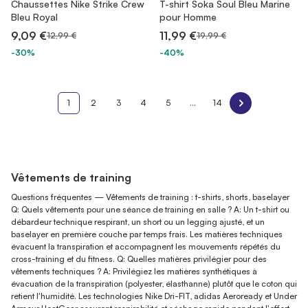
Chaussettes Nike Strike Crew
T-shirt Soka Soul Bleu Marine
Bleu Royal
pour Homme
9,09 €
11,99 €
12,99 €
19,99 €
-30%
-40%
1
2
3
4
5
...
14
Vêtements de training
Questions fréquentes — Vêtements de training : t-shirts, shorts, baselayer
Q: Quels vêtements pour une séance de training en salle ? A: Un t-shirt ou
débardeur technique respirant, un short ou un legging ajusté, et un
baselayer en première couche par temps frais. Les matières techniques
évacuent la transpiration et accompagnent les mouvements répétés du
cross-training et du fitness. Q: Quelles matières privilégier pour des
vêtements techniques ? A: Privilégiez les matières synthétiques à
évacuation de la transpiration (polyester, élasthanne) plutôt que le coton qui
retient l'humidité. Les technologies Nike Dri-FIT, adidas Aeroready et Under