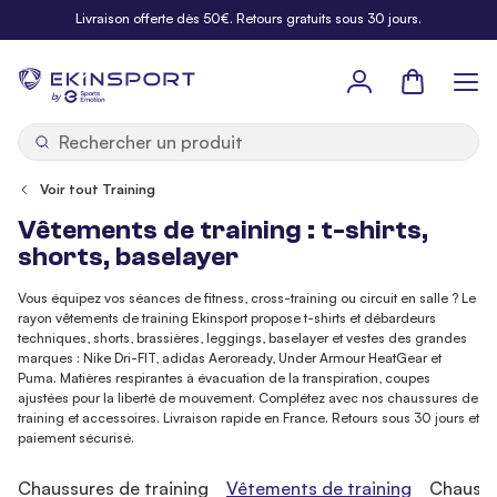
Allez au contenu
Livraison offerte dès 50€. Retours gratuits sous 30 jours.
Panier
b
y
Voir tout Training
Vêtements de training : t-shirts,
shorts, baselayer
Vous équipez vos séances de fitness, cross-training ou circuit en salle ? Le
rayon vêtements de training Ekinsport propose t-shirts et débardeurs
techniques, shorts, brassières, leggings, baselayer et vestes des grandes
marques : Nike Dri-FIT, adidas Aeroready, Under Armour HeatGear et
Puma. Matières respirantes à évacuation de la transpiration, coupes
ajustées pour la liberté de mouvement. Complétez avec nos chaussures de
training et accessoires. Livraison rapide en France. Retours sous 30 jours et
paiement sécurisé.
Chaussures de training
Vêtements de training
Chaussu