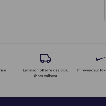
er
risé
Livraison offerte dès 50€
1
revendeur Nik
(hors valises)