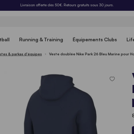
Livraison offerte dès 50€. Retours gratuits sous 30 jours.
ball
Running & Training
Équipements Clubs
Lif
stes & parkas d'équipes
Veste doublée Nike Park 26 Bleu Marine pour