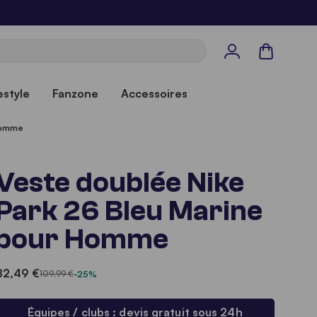
Panier
estyle
Fanzone
Accessoires
 Homme
Veste doublée Nike
Park 26 Bleu Marine
pour Homme
82,49 €
109,99 €
-25%
Équipes / clubs : devis gratuit sous 24h