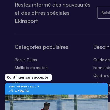
Restez informé des nouveautés
Saisiss
et des offres spéciales
Ekinsport
Catégories populaires
Besoin
Packs Clubs
Guide des
Maillots de match
Formulai
Equipements Clubs
Centre d
Chaussures
Modes
Shorts
sécuri
Football
Chaussettes