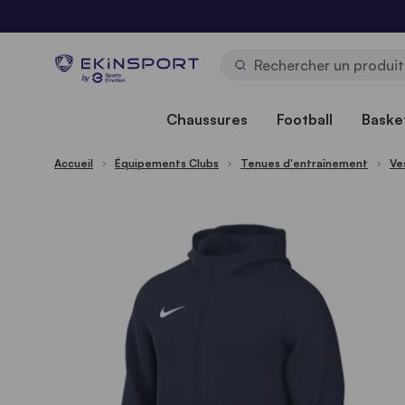
Allez au contenu
b
y
Chaussures
Football
Basket
Accueil
Équipements Clubs
Tenues d'entraînement
Ve