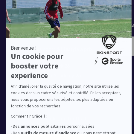
T-shirts
Tenues de match
Modes 
Offres clubs
Ensembles sport & lifestyle à prix
réduit
Collection Nike Park 26
Collection Nike Academy 25
Nike Kitbuilder | Tenues 100%
personnalisées pour les clubs
Notre offre dédiée au sport
amateur
Equipez votre club de football
Equipez votre club de basket