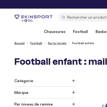
Allez au contenu
b
y
Chaussures
Football
Basket
Accueil
Football
Sur le terrain
Football enfant
Football enfant : mai
Catégorie
Marque
Par niveau de remise