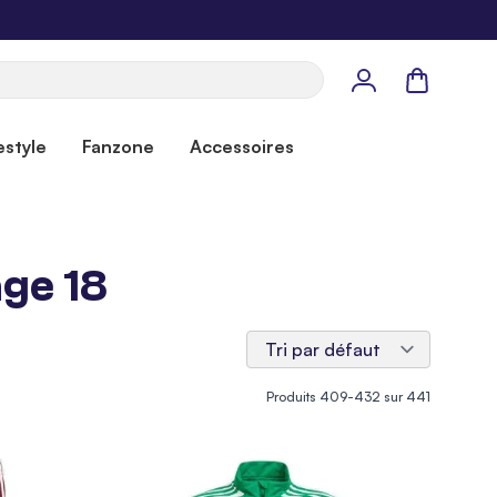
Panier
estyle
Fanzone
Accessoires
age 18
Produits
409
-
432
sur
441