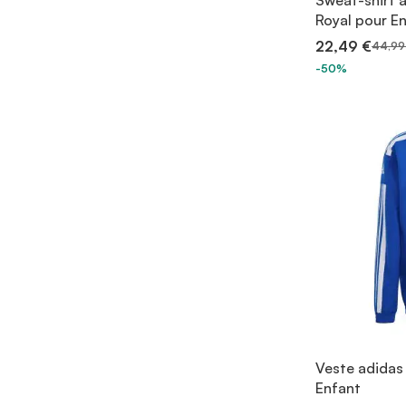
Sweat-shirt 
Royal pour E
22,49 €
44,99
-50%
Veste adidas
Enfant