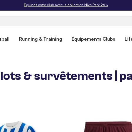
Livraison offerte dès 50€. Retours gratuits sous 30 jours.
ball
Running & Training
Équipements Clubs
Lif
llots & survêtements | p