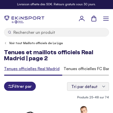
Allez au contenu
Livraison offerte dès 50€. Retours gratuits sous 30 jours.
Panier
b
y
Voir tout Maillots officiels de La Liga
Tenues et maillots officiels Real
Madrid | page 2
Tenues officielles Real Madrid
Tenues officielles FC Barc
Filtrer par
Produits
25
-
48
sur
74