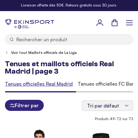
Allez au contenu
Livraison offerte dès 50€. Retours gratuits sous 30 jours.
Panier
b
y
Voir tout Maillots officiels de La Liga
Tenues et maillots officiels Real
Madrid | page 3
Tenues officielles Real Madrid
Tenues officielles FC Barc
Filtrer par
Produits
49
-
72
sur
73