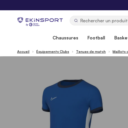
Allez au contenu
b
y
Chaussures
Football
Basket
Accueil
Équipements Clubs
Tenues de match
Maillots