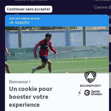
Equipements Clubs
Centre d
Chaussures
Modes
Shorts
sécuri
Football
Chaussettes
T-shirts
Tenues de match
Modes 
Offres clubs
Ensembles sport & lifestyle à prix
réduit
Collection Nike Park 26
Collection Nike Academy 25