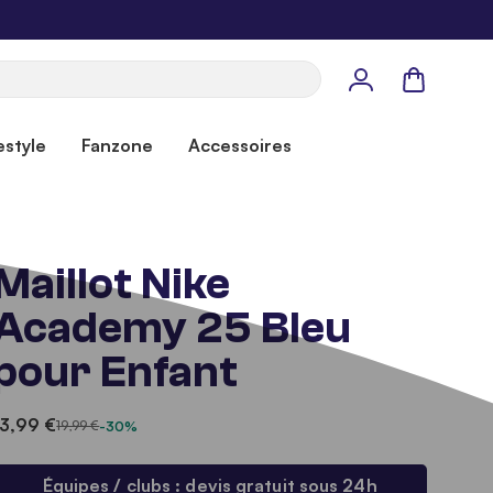
Panier
estyle
Fanzone
Accessoires
Maillot Nike
Academy 25 Bleu
pour Enfant
13,99 €
19,99 €
-30%
Équipes / clubs : devis gratuit sous 24h