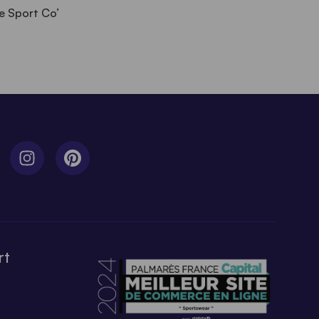
e Sport Co’
rt