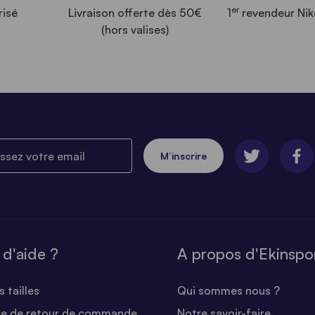
er
risé
Livraison offerte dès 50€
1
revendeur Nik
(hors valises)
ez votre email
M’inscrire
 d'aide ?
A propos d'Ekinspo
 tailles
Qui sommes nous ?
re de retour de commande
Notre savoir-faire