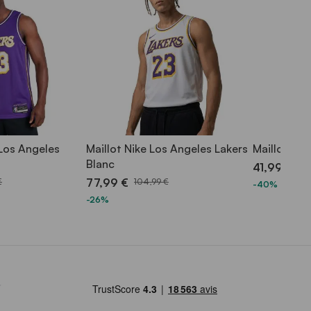
 Los Angeles
Maillot Nike Los Angeles Lakers
Maillot Nik
Blanc
41,99 €
69,
77,99 €
€
104,99 €
-40%
-26%