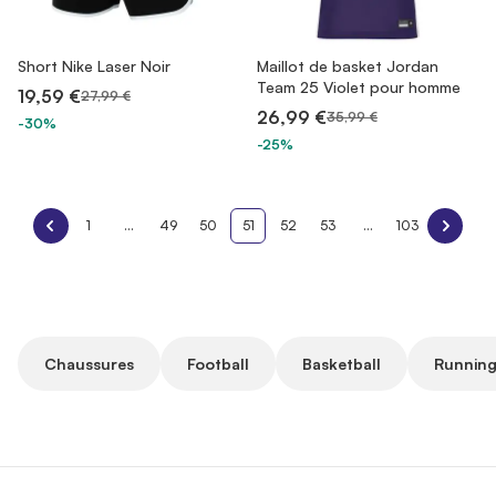
Short Nike Laser Noir
Maillot de basket Jordan
Team 25 Violet pour homme
19,59 €
27,99 €
26,99 €
35,99 €
-30%
-25%
1
...
49
50
51
52
53
...
103
Chaussures
Football
Basketball
Running