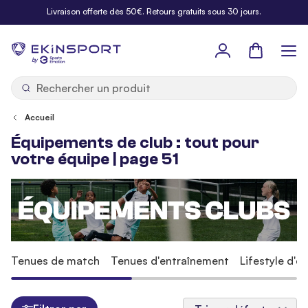
Allez au contenu
Livraison offerte dès 50€. Retours gratuits sous 30 jours.
Panier
b
y
Accueil
Équipements de club : tout pour
votre équipe | page 51
Tenues de match
Tenues d'entraînement
Lifestyle d'é