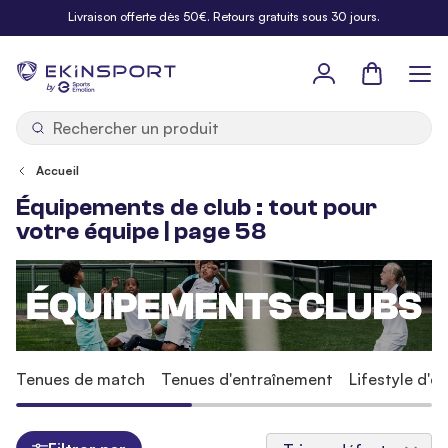
Allez au contenu
Livraison offerte dès 50€. Retours gratuits sous 30 jours.
Panier
b
y
Accueil
Équipements de club : tout pour
votre équipe | page 58
Tenues de match
Tenues d'entraînement
Lifestyle d'é