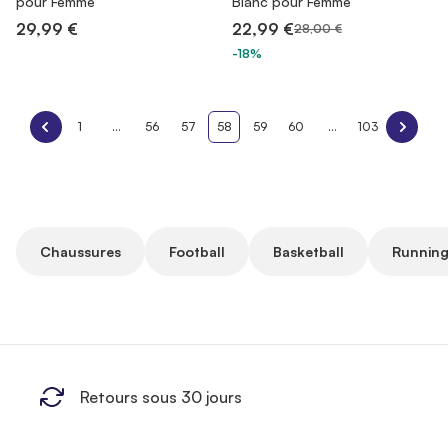
pour Femme
Blanc pour Femme
29,99 €
22,99 €
28,00 €
-18%
1
...
56
57
58
59
60
...
103
Chaussures
Football
Basketball
Running
Retours sous 30 jours