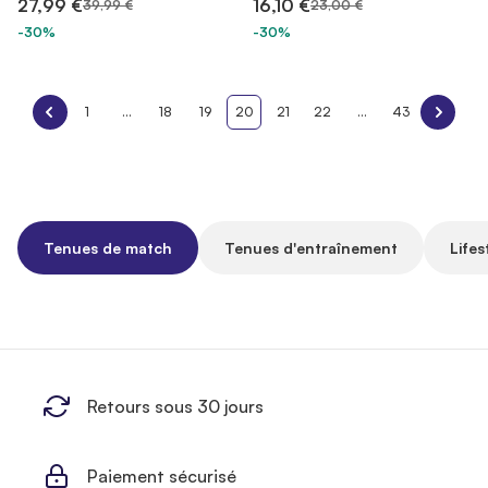
27,99 €
16,10 €
39,99 €
23,00 €
-30%
-30%
1
...
18
19
20
21
22
...
43
Tenues de match
Tenues d'entraînement
Lifes
Retours sous 30 jours
Paiement sécurisé