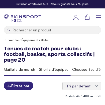
Allez au contenu
Livraison offerte dès 50€. Retours gratuits sous 30 jours.
Panier
b
y
Voir tout Équipements Clubs
Tenues de match pour clubs :
football, basket, sports collectifs |
page 20
Maillots de match
Shorts d'équipes
Chaussettes d'équ
Filtrer par
Produits
457
-
480
sur
1028