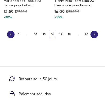
Maillot adidas Tabela 23
T-shirt Nike Team Club 20
Jaune pour Enfant
Bleu Foncé pour Femme
12,59 €
16,09 €
17,99 €
22,99 €
-30%
-30%
1
...
14
15
16
17
18
...
24
Retours sous 30 jours
Paiement sécurisé