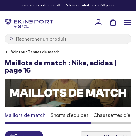
Allez au contenu
Livraison offerte dès 50€. Retours gratuits sous 30 jours.
Panier
b
y
Voir tout Tenues de match
Maillots de match : Nike, adidas |
page 16
Maillots de match
Shorts d'équipes
Chaussettes d'équ