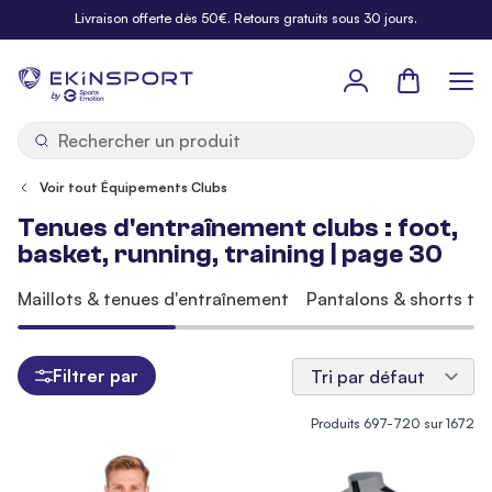
Allez au contenu
Livraison offerte dès 50€. Retours gratuits sous 30 jours.
Panier
b
y
Voir tout Équipements Clubs
Tenues d'entraînement clubs : foot,
basket, running, training | page 30
Maillots & tenues d'entraînement
Pantalons & shorts tra
Filtrer par
Produits
697
-
720
sur
1672