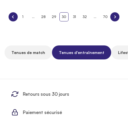
1
...
28
29
30
31
32
...
70
Tenues de match
Tenues d'entraînement
Lifes
Retours sous 30 jours
Paiement sécurisé