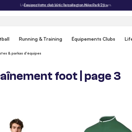
Livraison offerte dès 50€. Retours gratuits sous 30 jours.
ball
Running & Training
Équipements Clubs
Lif
stes & parkas d'équipes
aînement foot | page 3