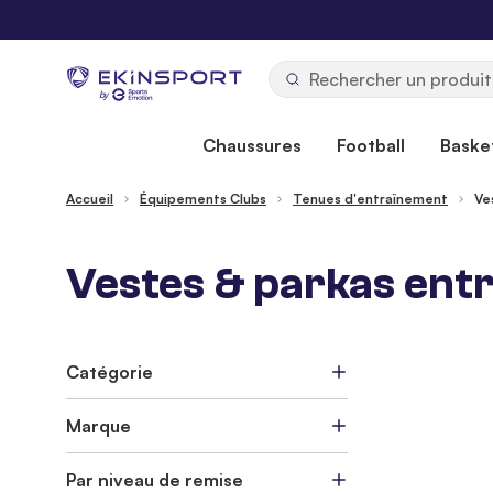
Allez au contenu
b
y
Chaussures
Football
Basket
Accueil
Équipements Clubs
Tenues d'entraînement
Ve
Vestes & parkas entr
Catégorie
Marque
Par niveau de remise