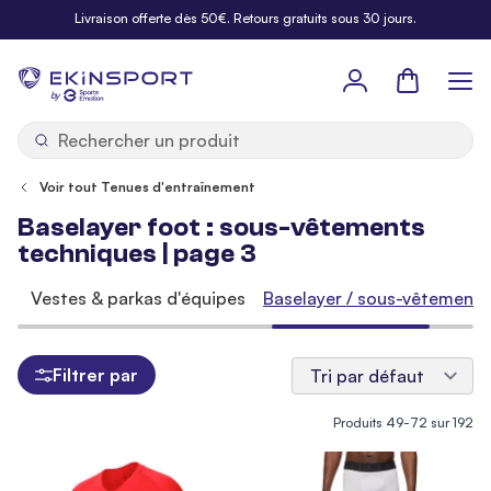
Allez au contenu
Livraison offerte dès 50€. Retours gratuits sous 30 jours.
Panier
b
y
Voir tout Tenues d'entraînement
Baselayer foot : sous-vêtements
techniques | page 3
es
Vestes & parkas d'équipes
Baselayer / sous-vêtements
Filtrer par
Produits
49
-
72
sur
192