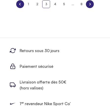
1
2
3
4
5
...
8
Retours sous 30 jours
Paiement sécurisé
Livraison offerte dès 50€
(hors valises)
er
1
revendeur Nike Sport Co’