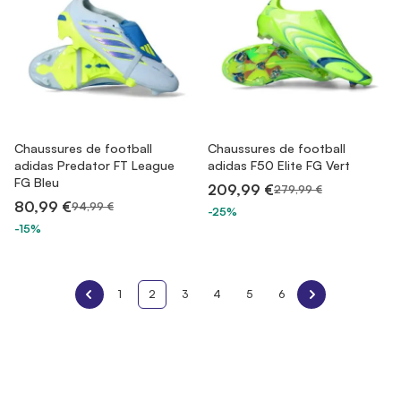
Chaussures de football
Chaussures de football
adidas Predator FT League
adidas F50 Elite FG Vert
FG Bleu
209,99 €
279,99 €
80,99 €
94,99 €
-25%
-15%
1
2
3
4
5
6