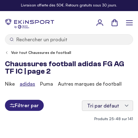
Allez au contenu
Livraison offerte dès 50€. Retours gratuits sous 30 jours.
Panier
b
y
Voir tout Chaussures de football
Chaussures football adidas FG AG
TF IC | page 2
Nike
adidas
Puma
Autres marques de football
Filtrer par
Produits
25
-
48
sur
141