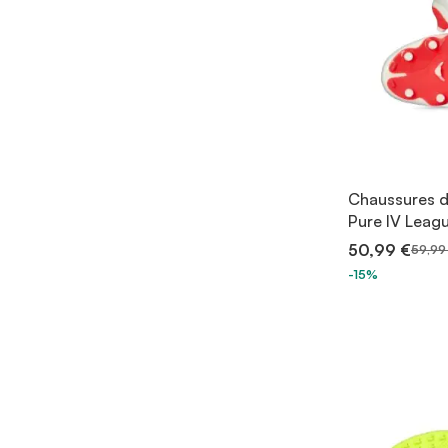
Chaussures d
Pure IV Leag
50,99 €
59,99
-15%