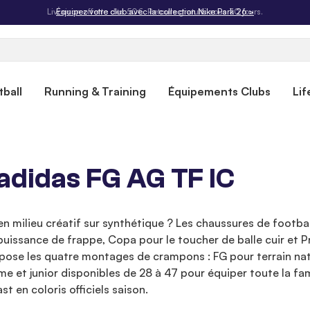
Livraison offerte dès 50€. Retours gratuits sous 30 jours.
ball
Running & Training
Équipements Clubs
Lif
adidas FG AG TF IC
en milieu créatif sur synthétique ? Les chaussures de footbal
uissance de frappe, Copa pour le toucher de balle cuir et Pr
ropose les quatre montages de crampons : FG pour terrain na
mme et junior disponibles de 28 à 47 pour équiper toute la fa
 en coloris officiels saison.