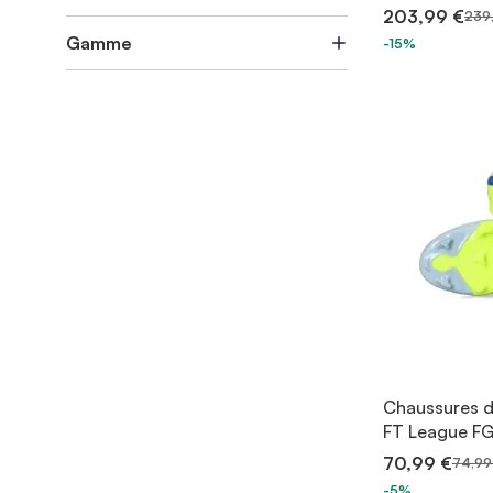
203,99 €
239
Gamme
-15%
Chaussures d
FT League FG
70,99 €
74,99
-5%