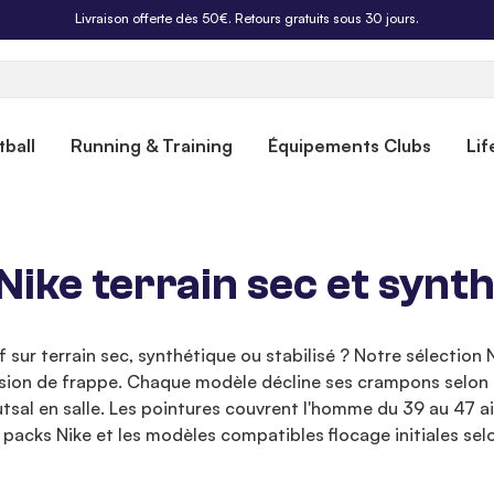
Équipez votre club avec la collection Nike Park 26 >
ball
Running & Training
Équipements Clubs
Lif
Nike terrain sec et synt
f sur terrain sec, synthétique ou stabilisé ? Notre sélection
ision de frappe. Chaque modèle décline ses crampons selon l
utsal en salle. Les pointures couvrent l'homme du 39 au 47 ain
s packs Nike et les modèles compatibles flocage initiales selo