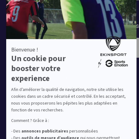
T-shirts
Tenues de match
Modes 
Offres clubs
Ensembles sport & lifestyle à prix
réduit
Collection Nike Park 26
Collection Nike Academy 25
Nike Kitbuilder | Tenues 100%
personnalisées pour les clubs
Notre offre dédiée au sport
amateur
Equipez votre club de football
Equipez votre club de basket