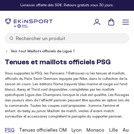
Allez au contenu
Livraison offerte dès 50€. Retours gratuits sous 30 jours.
Panier
b
y
Voir tout Maillots officiels de Ligue 1
Tenues et maillots officiels PSG
Vous supportez le PSG, les Parisiens ? Retrouvez ici les tenues et maillots
officiels du Paris Saint-Germain équipés par Nike, dans la collection de la
saison en cours. Les éditions Home (rayures bleu marine et rouge sur fond
blanc), Away et Third sont disponibles, complétées par les maillots
spécifiques Ligue des Champions lorsque le club est qualifié. Les flocages
des joueurs stars de l'effectif parisien peuvent être ajoutés en option lors de
la commande. Toutes les coupes sont proposées : homme, femme et
enfant, du baby au junior. Maillots de match, vestes d'avant-match,
surveuilles et accessoires complètent la panoplie du supporter parisien.
PSG
Tenues officielles OM
Lyon
Monaco
Lille
Autr