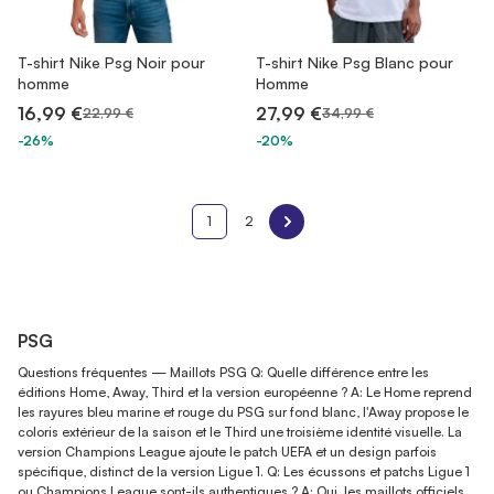
T-shirt Nike Psg Noir pour
T-shirt Nike Psg Blanc pour
homme
Homme
16,99 €
27,99 €
22,99 €
34,99 €
-26%
-20%
1
2
PSG
Questions fréquentes — Maillots PSG Q: Quelle différence entre les
éditions Home, Away, Third et la version européenne ? A: Le Home reprend
les rayures bleu marine et rouge du PSG sur fond blanc, l'Away propose le
coloris extérieur de la saison et le Third une troisième identité visuelle. La
version Champions League ajoute le patch UEFA et un design parfois
spécifique, distinct de la version Ligue 1. Q: Les écussons et patchs Ligue 1
ou Champions League sont-ils authentiques ? A: Oui, les maillots officiels