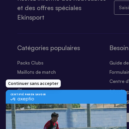
Saisiss
et des offres spéciales
Ekinsport
Catégories populaires
Besoin
Packs Clubs
Guide des
Maillots de match
Formulai
Equipements Clubs
Centre d
Chaussures
Modes
Shorts
sécuri
Football
Chaussettes
T-shirts