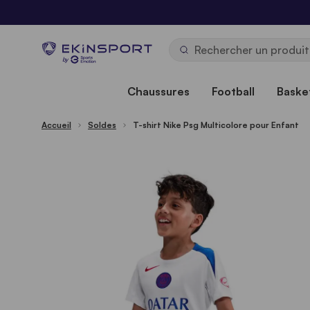
Allez au contenu
b
y
Chaussures
Football
Basket
Accueil
Soldes
T-shirt Nike Psg Multicolore pour Enfant