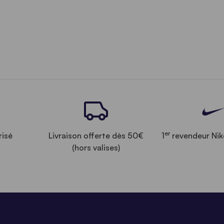
er
risé
Livraison offerte dès 50€
1
revendeur Nik
(hors valises)