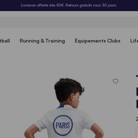
Livraison offerte dès 50€. Retours gratuits sous 30 jours.
ball
Running & Training
Équipements Clubs
Lif