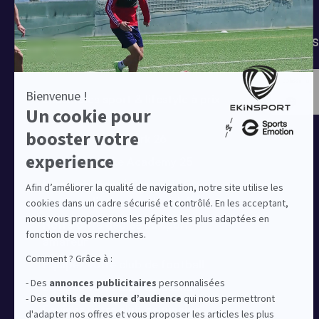
Tenues de match
Modes 
Offres clubs
Ensembles sport & lifestyle à prix
réduit
Collection Nike Park 26
Collection Nike Academy 25
Nike Kitbuilder | Tenues 100%
personnalisées pour les clubs
Notre offre dédiée au sport
amateur
Equipez votre club de football
Equipez votre club de basket
Equipez votre club de running