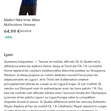
Maillot Nike Inter Milan
Multicolore Unisexe
64,99 €
99,99 €
-35%
Lyon
Questions fréquentes — Tenues et maillots officiels OL Q: Quelle est la
différence entre les éditions Home, Away et Third de l'OL ? A: Le maillot
Home reprend les couleurs traditionnelles blanches portées au Groupama
Stadium, le Away propose un coloris extérieur souvent foncé pour les
déplacements en Ligue 1, et le Third sert d'alternative créative
principalement utilisée en coupe ou en Ligue Europa. Q: Les maillots OL
vendus sur Ekinsport sont-ils authentiques avec les bons patchs ? A: Oui,
tous les maillots sont officiels adidas avec l'écusson brodé de l'Olympique
Lyonnais et les patchs Ligue 1 ou Ligue Europa selon la compétition
disputée durant la saison. Q: Quelle différence entre les versions Authentic
Player, Replica et Fan du maillot OL ? A: L'Authentic Player reprend la coupe
ajustée et les tissus techniques portés par les joueurs sur le terrain, la