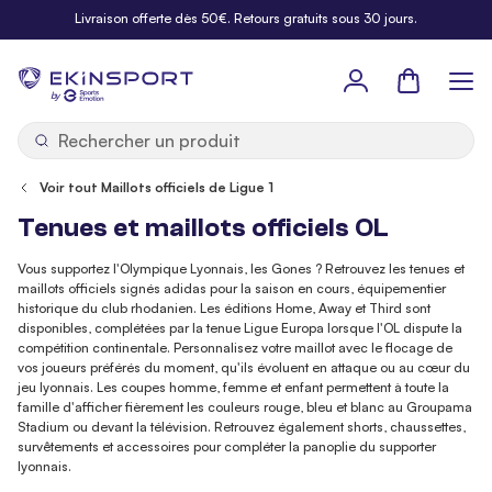
Allez au contenu
Livraison offerte dès 50€. Retours gratuits sous 30 jours.
Panier
b
y
Voir tout Maillots officiels de Ligue 1
Tenues et maillots officiels OL
Vous supportez l'Olympique Lyonnais, les Gones ? Retrouvez les tenues et
maillots officiels signés adidas pour la saison en cours, équipementier
historique du club rhodanien. Les éditions Home, Away et Third sont
disponibles, complétées par la tenue Ligue Europa lorsque l'OL dispute la
compétition continentale. Personnalisez votre maillot avec le flocage de
vos joueurs préférés du moment, qu'ils évoluent en attaque ou au cœur du
jeu lyonnais. Les coupes homme, femme et enfant permettent à toute la
famille d'afficher fièrement les couleurs rouge, bleu et blanc au Groupama
Stadium ou devant la télévision. Retrouvez également shorts, chaussettes,
survêtements et accessoires pour compléter la panoplie du supporter
lyonnais.