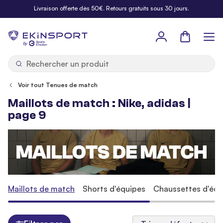
Allez au contenu
Livraison offerte dès 50€. Retours gratuits sous 30 jours.
Panier
b
y
Voir tout Tenues de match
Maillots de match : Nike, adidas |
page 9
Maillots de match
Shorts d'équipes
Chaussettes d'équ