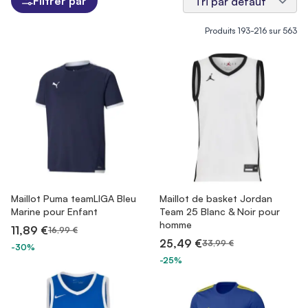
Filtrer par
Produits
193
-
216
sur
563
Maillot Puma teamLIGA Bleu
Maillot de basket Jordan
Marine pour Enfant
Team 25 Blanc & Noir pour
homme
11,89 €
16,99 €
25,49 €
33,99 €
-30%
-25%