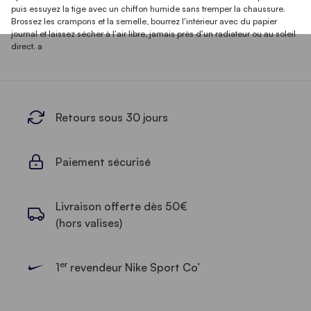
puis essuyez la tige avec un chiffon humide sans tremper la chaussure.
Brossez les crampons et la semelle, bourrez l'intérieur avec du papier
journal et laissez sécher à l'air libre, jamais près d'un radiateur ou au soleil
direct. a
Retours sous 30 jours
Paiement sécurisé
Livraison offerte dès 50€
(hors valises)
er
1
revendeur Nike Sport Co’