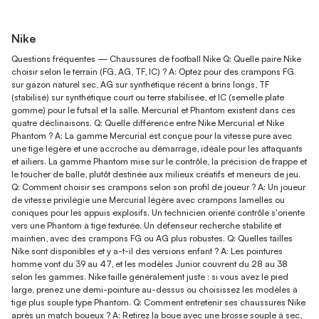
Nike
Questions fréquentes — Chaussures de football Nike Q: Quelle paire Nike
choisir selon le terrain (FG, AG, TF, IC) ? A: Optez pour des crampons FG
sur gazon naturel sec, AG sur synthétique récent à brins longs, TF
(stabilisé) sur synthétique court ou terre stabilisée, et IC (semelle plate
gomme) pour le futsal et la salle. Mercurial et Phantom existent dans ces
quatre déclinaisons. Q: Quelle différence entre Nike Mercurial et Nike
Phantom ? A: La gamme Mercurial est conçue pour la vitesse pure avec
une tige légère et une accroche au démarrage, idéale pour les attaquants
et ailiers. La gamme Phantom mise sur le contrôle, la précision de frappe et
le toucher de balle, plutôt destinée aux milieux créatifs et meneurs de jeu.
Q: Comment choisir ses crampons selon son profil de joueur ? A: Un joueur
de vitesse privilégie une Mercurial légère avec crampons lamelles ou
coniques pour les appuis explosifs. Un technicien orienté contrôle s'oriente
vers une Phantom à tige texturée. Un défenseur recherche stabilité et
maintien, avec des crampons FG ou AG plus robustes. Q: Quelles tailles
Nike sont disponibles et y a-t-il des versions enfant ? A: Les pointures
homme vont du 39 au 47, et les modèles Junior couvrent du 28 au 38
selon les gammes. Nike taille généralement juste : si vous avez le pied
large, prenez une demi-pointure au-dessus ou choisissez les modèles à
tige plus souple type Phantom. Q: Comment entretenir ses chaussures Nike
après un match boueux ? A: Retirez la boue avec une brosse souple à sec,