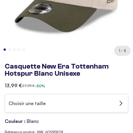
1 - 5
Casquette New Era Tottenham
Hotspur Blanc Unisexe
13,99 €
27,99 €
-50%
Choisir une taille
Couleur :
Blanc
Référence produit : NW_60595828