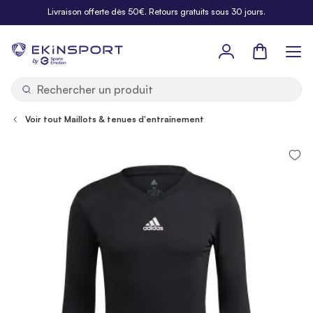
Allez au contenu
Livraison offerte dès 50€. Retours gratuits sous 30 jours.
Panier
b
y
Voir tout Maillots & tenues d'entraînement