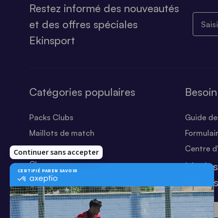
Restez informé des nouveautés
Saisiss
et des offres spéciales
Ekinsport
Catégories populaires
Besoin
Packs Clubs
Guide des
Maillots de match
Formulai
Equipements Clubs
Centre d
Chaussures
Modes
Shorts
sécuri
Football
Chaussettes