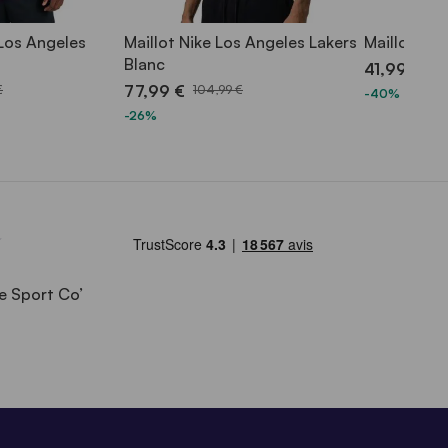
 Los Angeles
Maillot Nike Los Angeles Lakers
Maillot Nik
Blanc
41,99 €
69,
77,99 €
€
104,99 €
-40%
-26%
e Sport Co’