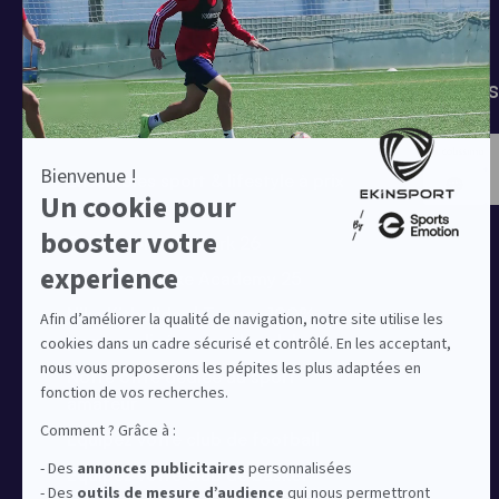
T-shirts
Tenues de match
Modes 
Offres clubs
Ensembles sport & lifestyle à prix
réduit
Collection Nike Park 26
Collection Nike Academy 25
Nike Kitbuilder | Tenues 100%
personnalisées pour les clubs
Notre offre dédiée au sport
amateur
Equipez votre club de football
Equipez votre club de basket