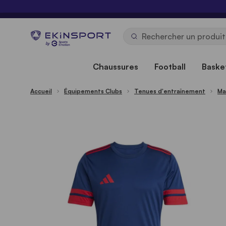
Allez au contenu
b
y
Chaussures
Football
Basket
Accueil
Équipements Clubs
Tenues d'entraînement
Ma