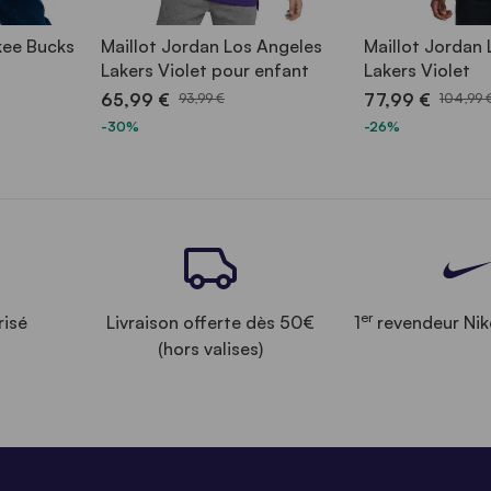
kee Bucks
Maillot Jordan Los Angeles
Maillot Jordan
Lakers Violet pour enfant
Lakers Violet
65,99 €
77,99 €
93,99 €
104,99 
-30%
-26%
er
risé
Livraison offerte dès 50€
1
revendeur Nik
(hors valises)