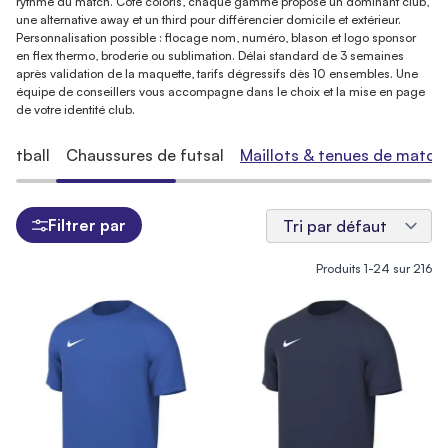
rythme du match. Côté coloris, chaque gamme propose un dominant club,
une alternative away et un third pour différencier domicile et extérieur.
Personnalisation possible : flocage nom, numéro, blason et logo sponsor
en flex thermo, broderie ou sublimation. Délai standard de 3 semaines
après validation de la maquette, tarifs dégressifs dès 10 ensembles. Une
équipe de conseillers vous accompagne dans le choix et la mise en page
de votre identité club.
ootball
Chaussures de futsal
Maillots & tenues de match
Filtrer par
Produits
1
-
24
sur
216