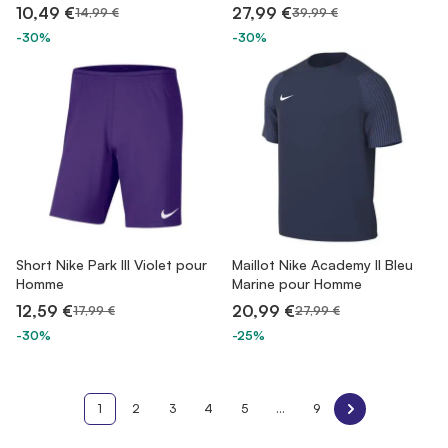
10,49 €
27,99 €
14,99 €
39,99 €
-30%
-30%
Short Nike Park III Violet pour
Maillot Nike Academy II Bleu
Homme
Marine pour Homme
12,59 €
20,99 €
17,99 €
27,99 €
-30%
-25%
1
2
3
4
5
...
9