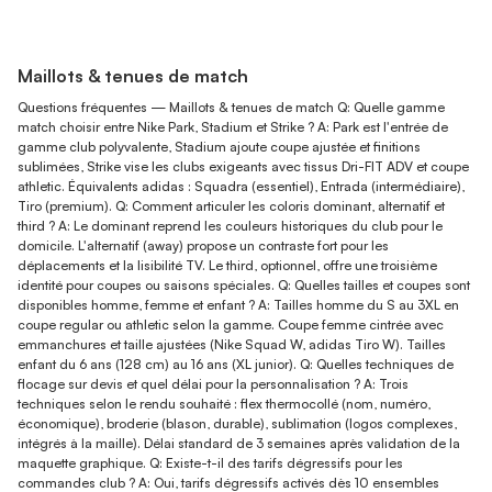
Maillots & tenues de match
Questions fréquentes — Maillots & tenues de match Q: Quelle gamme
match choisir entre Nike Park, Stadium et Strike ? A: Park est l'entrée de
gamme club polyvalente, Stadium ajoute coupe ajustée et finitions
sublimées, Strike vise les clubs exigeants avec tissus Dri-FIT ADV et coupe
athletic. Équivalents adidas : Squadra (essentiel), Entrada (intermédiaire),
Tiro (premium). Q: Comment articuler les coloris dominant, alternatif et
third ? A: Le dominant reprend les couleurs historiques du club pour le
domicile. L'alternatif (away) propose un contraste fort pour les
déplacements et la lisibilité TV. Le third, optionnel, offre une troisième
identité pour coupes ou saisons spéciales. Q: Quelles tailles et coupes sont
disponibles homme, femme et enfant ? A: Tailles homme du S au 3XL en
coupe regular ou athletic selon la gamme. Coupe femme cintrée avec
emmanchures et taille ajustées (Nike Squad W, adidas Tiro W). Tailles
enfant du 6 ans (128 cm) au 16 ans (XL junior). Q: Quelles techniques de
flocage sur devis et quel délai pour la personnalisation ? A: Trois
techniques selon le rendu souhaité : flex thermocollé (nom, numéro,
économique), broderie (blason, durable), sublimation (logos complexes,
intégrés à la maille). Délai standard de 3 semaines après validation de la
maquette graphique. Q: Existe-t-il des tarifs dégressifs pour les
commandes club ? A: Oui, tarifs dégressifs activés dès 10 ensembles