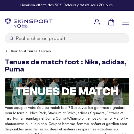
Allez au contenu
Livraison offerte dès 50€. Retours gratuits sous 30 jours.
Panier
b
y
Voir tout Sur le terrain
Tenues de match foot : Nike, adidas,
Puma
Vous équipez votre équipe match foot ? Retrouvez les gammes signature
pour le terrain : Nike Park, Stadium et Strike, adidas Squadra, Entrada et
Tiro, Puma TeamLiga et Joma Combi/Champion, en pack maillot + short +
chaussettes ou à la pièce. Coupes homme, femme, enfant et gardien sont
disponibles avec tailles ajustées et matières respirantes adaptées au