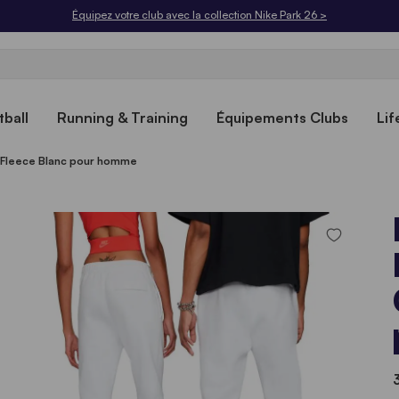
Équipez votre club avec la collection Nike Park 26 >
ball
Running & Training
Équipements Clubs
Lif
b Fleece Blanc pour homme