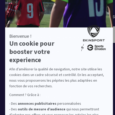
T-shirts
Tenues de match
Modes 
Offres clubs
Ensembles sport & lifestyle à prix
réduit
Collection Nike Park 26
Collection Nike Academy 25
Nike Kitbuilder | Tenues 100%
personnalisées pour les clubs
Notre offre dédiée au sport
amateur
Equipez votre club de football
Equipez votre club de basket
Equipez votre club de running