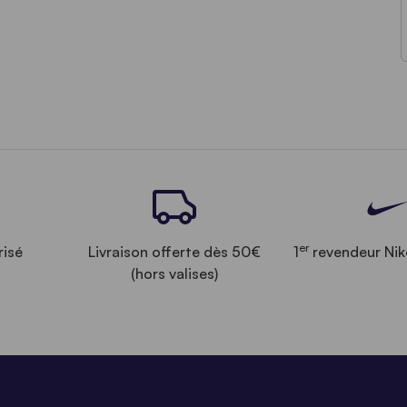
er
risé
Livraison offerte dès 50€
1
revendeur Nik
(hors valises)