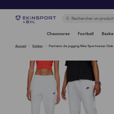
Allez au contenu
b
y
Chaussures
Football
Basket
Accueil
Soldes
Pantalon de jogging Nike Sportswear Clu