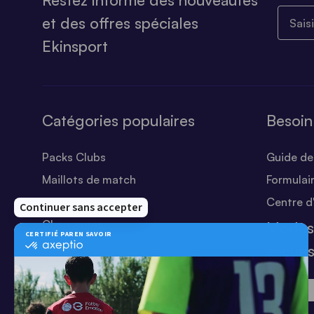
Saisiss
et des offres spéciales
Ekinsport
Catégories populaires
Besoin
Packs Clubs
Guide des
Maillots de match
Formulai
Equipements Clubs
Centre d
Chaussures
Modes
Shorts
sécuri
Football
Chaussettes