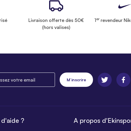
er
risé
Livraison offerte dès 50€
1
revendeur Nik
(hors valises)
ez votre email
M’inscrire
 d'aide ?
A propos d'Ekinspo