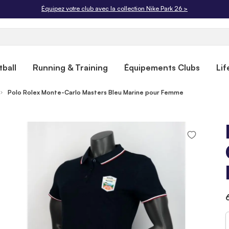
Équipez votre club avec la collection Nike Park 26 >
ball
Running & Training
Équipements Clubs
Lif
Polo Rolex Monte-Carlo Masters Bleu Marine pour Femme