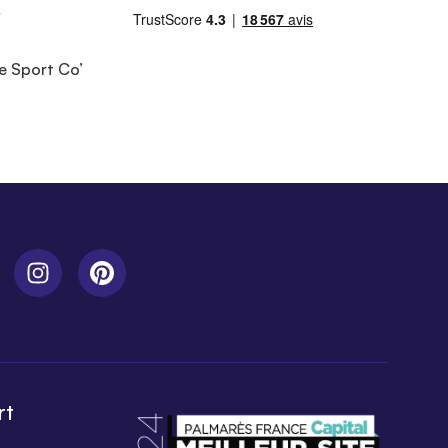
e Sport Co’
rt