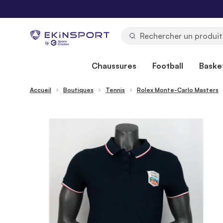
Allez au contenu
b
y
Chaussures
Football
Basket
Accueil
Boutiques
Tennis
Rolex Monte-Carlo Masters