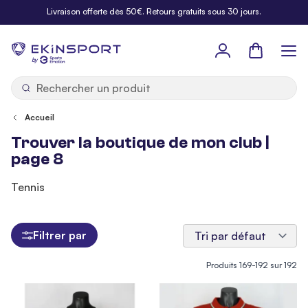
Allez au contenu
Livraison offerte dès 50€. Retours gratuits sous 30 jours.
Panier
b
y
Accueil
Trouver la boutique de mon club |
page 8
Tennis
Filtrer par
Produits
169
-
192
sur
192