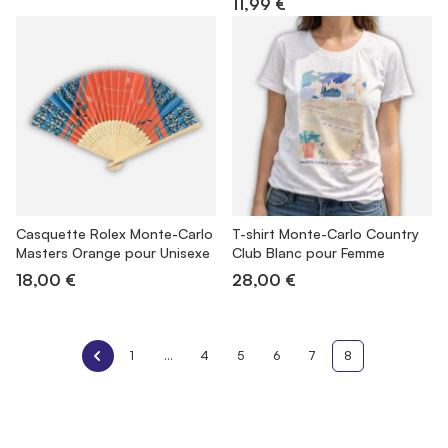
11,99 €
Casquette Rolex Monte-Carlo
T-shirt Monte-Carlo Country
Masters Orange pour Unisexe
Club Blanc pour Femme
18,00 €
28,00 €
1
...
4
5
6
7
8