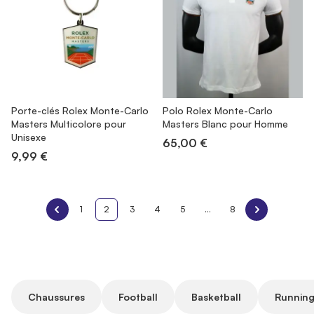
Porte-clés Rolex Monte-Carlo
Polo Rolex Monte-Carlo
Masters Multicolore pour
Masters Blanc pour Homme
Unisexe
65,00 €
9,99 €
1
2
3
4
5
...
8
Chaussures
Football
Basketball
Running