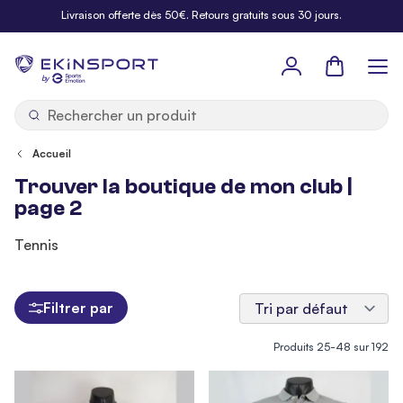
Allez au contenu
Livraison offerte dès 50€. Retours gratuits sous 30 jours.
Panier
b
y
Accueil
Trouver la boutique de mon club |
page 2
Tennis
Filtrer par
Produits
25
-
48
sur
192