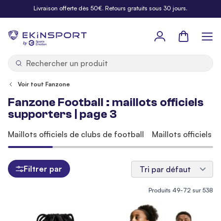
Allez au contenu
Livraison offerte dès 50€. Retours gratuits sous 30 jours.
Panier
b
y
Voir tout Fanzone
Fanzone Football : maillots officiels
supporters | page 3
Maillots officiels de clubs de football
Maillots officiels 
Filtrer par
Produits
49
-
72
sur
538