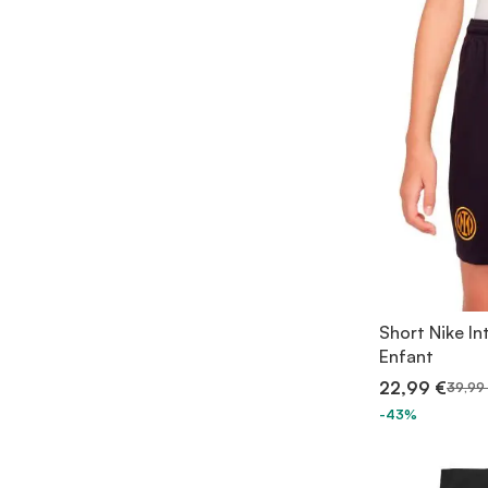
Short Nike In
Enfant
22,99 €
39,99
-43%