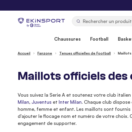
Allez au contenu
b
y
Chaussures
Football
Basket
Accueil
Fanzone
Tenues officielles de Football
Maillots
Maillots officiels des
Vous suivez la Serie A et soutenez votre club italie
Milan
,
Juventus
et
Inter Milan
. Chaque club dispose 
homme, femme et enfant. Les maillots sont fournis pa
d'ajouter le flocage nom et numéro de votre choix. Q
engagement de supporter.