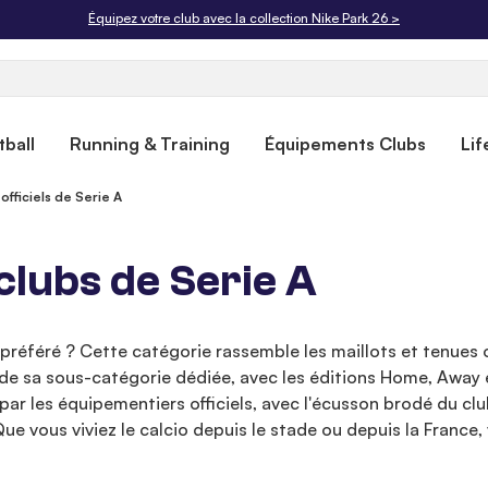
Livraison offerte dès 50€. Retours gratuits sous 30 jours.
ball
Running & Training
Équipements Clubs
Lif
 officiels de Serie A
 clubs de Serie A
n préféré ? Cette catégorie rassemble les maillots et tenues
de sa sous-catégorie dédiée, avec les éditions Home, Away e
r les équipementiers officiels, avec l'écusson brodé du club
ue vous viviez le calcio depuis le stade ou depuis la France