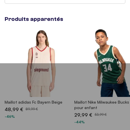
Produits apparentés
Maillot adidas Fc Bayern Beige
Maillot Nike Milwaukee Bucks
pour enfant
48,99 €
89,99 €
29,99 €
53,99 €
-46%
-44%