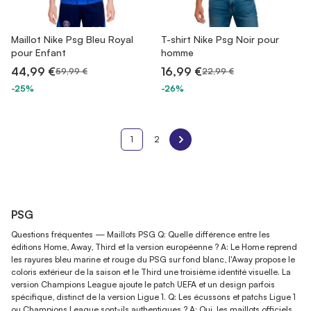
Maillot Nike Psg Bleu Royal
T-shirt Nike Psg Noir pour
pour Enfant
homme
44,99 €
16,99 €
59,99 €
22,99 €
-25%
-26%
1
2
PSG
Questions fréquentes — Maillots PSG Q: Quelle différence entre les
éditions Home, Away, Third et la version européenne ? A: Le Home reprend
les rayures bleu marine et rouge du PSG sur fond blanc, l'Away propose le
coloris extérieur de la saison et le Third une troisième identité visuelle. La
version Champions League ajoute le patch UEFA et un design parfois
spécifique, distinct de la version Ligue 1. Q: Les écussons et patchs Ligue 1
ou Champions League sont-ils authentiques ? A: Oui, les maillots officiels