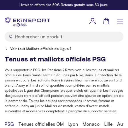
Allez au contenu
Livraison offerte dès 50€. Retours gratuits sous 30 jours.
Panier
b
y
Voir tout Maillots officiels de Ligue 1
Tenues et maillots officiels PSG
Vous supportez le PSG, les Parisiens ? Retrouvez ici les tenues et maillots
officiels du Paris Saint-Germain équipés par Nike, dans la collection de la
saison en cours. Les éditions Home (rayures bleu marine et rouge sur fond
blanc), Away et Third sont disponibles, complétées par les maillots
spécifiques Ligue des Champions lorsque le club est qualifié. Les flocages
des joueurs stars de l'effectif parisien peuvent être ajoutés en option lors de
la commande. Toutes les coupes sont proposées : homme, femme et
enfant, du baby au junior. Maillots de match, vestes d'avant-match,
surveuilles et accessoires complètent la panoplie du supporter parisien.
PSG
Tenues officielles OM
Lyon
Monaco
Lille
Autr