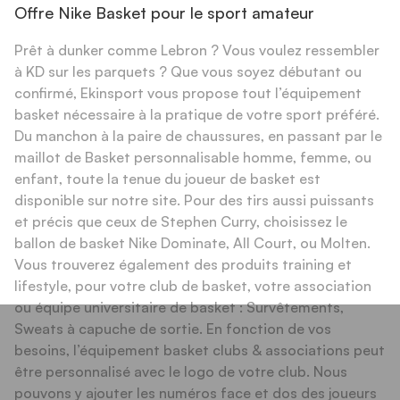
Offre Nike Basket pour le sport amateur
Prêt à dunker comme Lebron ? Vous voulez ressembler
à KD sur les parquets ? Que vous soyez débutant ou
confirmé, Ekinsport vous propose tout l’équipement
basket nécessaire à la pratique de votre sport préféré.
Du manchon à la paire de chaussures, en passant par le
maillot de Basket personnalisable homme, femme, ou
enfant, toute la tenue du joueur de basket est
disponible sur notre site. Pour des tirs aussi puissants
et précis que ceux de Stephen Curry, choisissez le
ballon de basket Nike Dominate, All Court, ou Molten.
Vous trouverez également des produits training et
lifestyle, pour votre club de basket, votre association
ou équipe universitaire de basket : Survêtements,
Sweats à capuche de sortie. En fonction de vos
besoins, l’équipement basket clubs & associations peut
être personnalisé avec le logo de votre club. Nous
pouvons y ajouter les numéros face et dos des joueurs