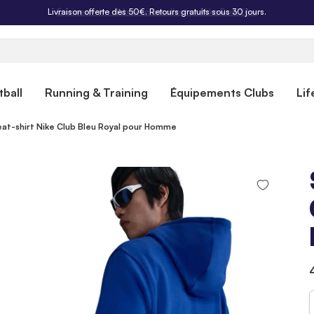
Livraison offerte dès 50€. Retours gratuits sous 30 jours.
ball
Running & Training
Équipements Clubs
Lif
at-shirt Nike Club Bleu Royal pour Homme