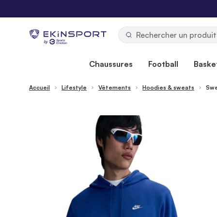
Allez au contenu
b
y
Chaussures
Football
Basket
Accueil
Lifestyle
Vêtements
Hoodies & sweats
Swe