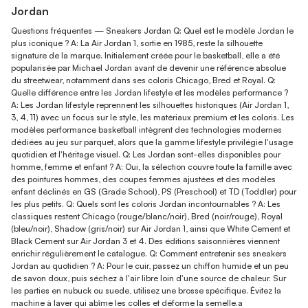
Jordan
Questions fréquentes — Sneakers Jordan Q: Quel est le modèle Jordan le
plus iconique ? A: La Air Jordan 1, sortie en 1985, reste la silhouette
signature de la marque. Initialement créée pour le basketball, elle a été
popularisée par Michael Jordan avant de devenir une référence absolue
du streetwear, notamment dans ses coloris Chicago, Bred et Royal. Q:
Quelle différence entre les Jordan lifestyle et les modèles performance ?
A: Les Jordan lifestyle reprennent les silhouettes historiques (Air Jordan 1,
3, 4, 11) avec un focus sur le style, les matériaux premium et les coloris. Les
modèles performance basketball intègrent des technologies modernes
dédiées au jeu sur parquet, alors que la gamme lifestyle privilégie l'usage
quotidien et l'héritage visuel. Q: Les Jordan sont-elles disponibles pour
homme, femme et enfant ? A: Oui, la sélection couvre toute la famille avec
des pointures hommes, des coupes femmes ajustées et des modèles
enfant déclinés en GS (Grade School), PS (Preschool) et TD (Toddler) pour
les plus petits. Q: Quels sont les coloris Jordan incontournables ? A: Les
classiques restent Chicago (rouge/blanc/noir), Bred (noir/rouge), Royal
(bleu/noir), Shadow (gris/noir) sur Air Jordan 1, ainsi que White Cement et
Black Cement sur Air Jordan 3 et 4. Des éditions saisonnières viennent
enrichir régulièrement le catalogue. Q: Comment entretenir ses sneakers
Jordan au quotidien ? A: Pour le cuir, passez un chiffon humide et un peu
de savon doux, puis séchez à l'air libre loin d'une source de chaleur. Sur
les parties en nubuck ou suede, utilisez une brosse spécifique. Évitez la
machine à laver qui abîme les colles et déforme la semelle.a