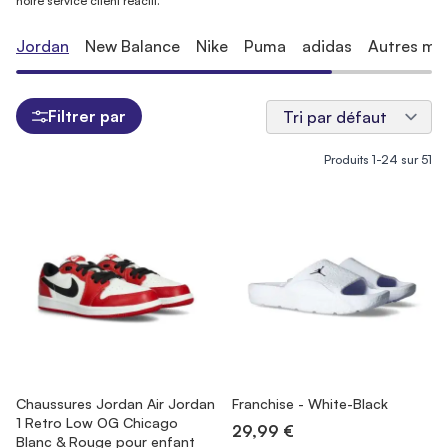
notre service client réactif.
Jordan
New Balance
Nike
Puma
adidas
Autres mar
Filtrer par
Produits
1
-
24
sur
51
Chaussures Jordan Air Jordan
Franchise - White-Black
1 Retro Low OG Chicago
29,99 €
Blanc & Rouge pour enfant