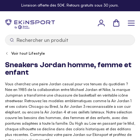
Allez au contenu
Livraison offerte dès 50€. Retours gratuits sous 30 jours.
Panier
b
y
Voir tout Lifestyle
Sneakers Jordan homme, femme et
enfant
Vous cherchez une paire Jordan casual pour vos tenues du quotidien ?
Née en 1985 de la collaboration entre Michael Jordan et Nike, la marque
Jumpman a transformé une chaussure de basketball en véritable icône
streetwear. Retrouvez les modèles emblématiques comme la Air Jordan 1
et ses coloris Chicago ou Bred, la Air Jordan 3 reconnaissable à son cuir
éléphant, ou encore la Air Jordan 4 et ses œillets latéraux. Notre sélection
couvre les besoins des hommes, des femmes et des enfants, avec des
pointures adaptées à toute la famille. Du High au Low en passant par le Mid,
chaque silhouette se décline dans des coloris historiques et des éditions
plus récentes. Commandez votre paire Jordan sur Ekinsport et profitez de