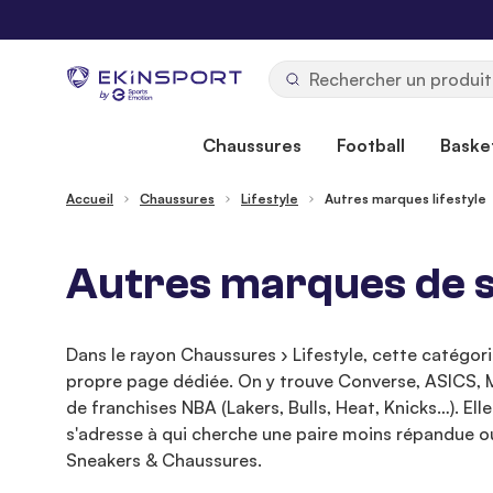
Allez au contenu
b
y
Chaussures
Football
Basket
Accueil
Chaussures
Lifestyle
Autres marques lifestyle
Autres marques de sn
Dans le rayon Chaussures › Lifestyle, cette catégo
propre page dédiée. On y trouve Converse, ASICS, M
de franchises NBA (Lakers, Bulls, Heat, Knicks…). 
s'adresse à qui cherche une paire moins répandue ou v
Sneakers & Chaussures.