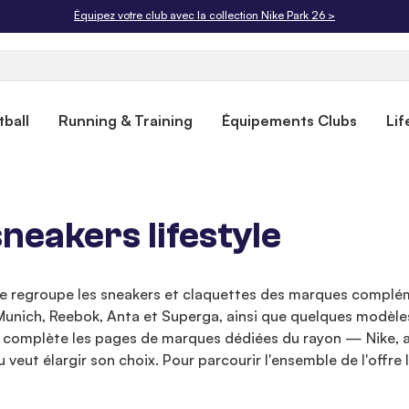
Équipez votre club avec la collection Nike Park 26 >
ball
Running & Training
Équipements Clubs
Lif
eakers lifestyle
rie regroupe les sneakers et claquettes des marques complém
unich, Reebok, Anta et Superga, ainsi que quelques modèles
Elle complète les pages de marques dédiées du rayon — Nike
eut élargir son choix. Pour parcourir l'ensemble de l'offre l