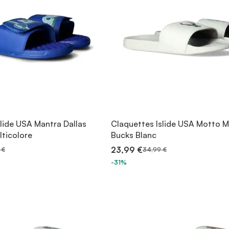
lide USA Mantra Dallas
Claquettes Islide USA Motto 
lticolore
Bucks Blanc
23,99 €
 €
34,99 €
-31%