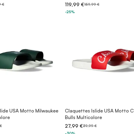
119,99 €
9 €
159,99 €
-25%
slide USA Motto Milwaukee
Claquettes Islide USA Motto 
olore
Bulls Multicolore
27,99 €
€
39,99 €
-30%