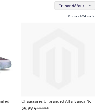
Produits
1
-
24
sur
35
mited
Chaussures Unbranded Alta Ivanca Noir
39,99 €
50,00 €