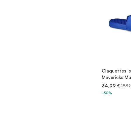
Claquettes Is
Mavericks Mu
34,99 €
49,99
-30%