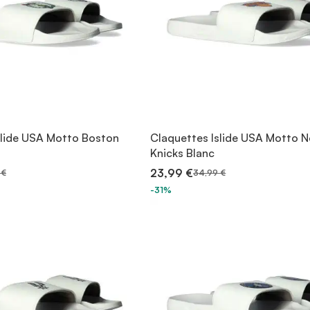
slide USA Motto Boston
Claquettes Islide USA Motto N
Knicks Blanc
23,99 €
 €
34,99 €
-31%