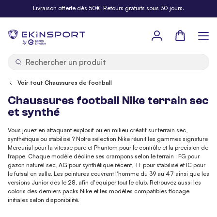
Allez au contenu
Livraison offerte dès 50€. Retours gratuits sous 30 jours.
Panier
b
y
Voir tout Chaussures de football
Chaussures football Nike terrain sec
et synthé
Vous jouez en attaquant explosif ou en milieu créatif sur terrain sec,
synthétique ou stabilisé ? Notre sélection Nike réunit les gammes signature
Mercurial pour la vitesse pure et Phantom pour le contrôle et la précision de
frappe. Chaque modèle décline ses crampons selon le terrain : FG pour
gazon naturel sec, AG pour synthétique récent, TF pour stabilisé et IC pour
le futsal en salle. Les pointures couvrent l'homme du 39 au 47 ainsi que les
versions Junior dès le 28, afin d'équiper tout le club. Retrouvez aussi les
coloris des derniers packs Nike et les modèles compatibles flocage
initiales selon disponibilité.