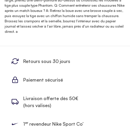
large, prenez une demi-pointure au-dessus ou choisissez les modèles à
tige plus souple type Phantom. Q: Comment entretenir ses chaussures Nike
après un match boueux ? A: Retirez la boue avec une brosse souple à sec,
puis essuyez la tige avec un chiffon humide sans tremper la chaussure.
Brossez les crampons et la semelle, bourrez l'intérieur avec du papier
journal et laissez sécher à l'air libre, jamais près d'un radiateur ou au soleil
direct. a
Retours sous 30 jours
Paiement sécurisé
Livraison offerte dès 50€
(hors valises)
er
1
revendeur Nike Sport Co’