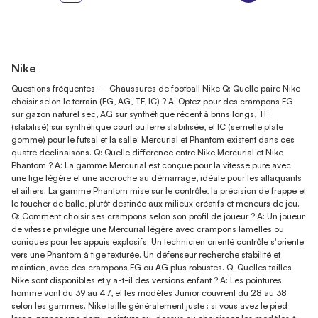
Nike
Questions fréquentes — Chaussures de football Nike Q: Quelle paire Nike
choisir selon le terrain (FG, AG, TF, IC) ? A: Optez pour des crampons FG
sur gazon naturel sec, AG sur synthétique récent à brins longs, TF
(stabilisé) sur synthétique court ou terre stabilisée, et IC (semelle plate
gomme) pour le futsal et la salle. Mercurial et Phantom existent dans ces
quatre déclinaisons. Q: Quelle différence entre Nike Mercurial et Nike
Phantom ? A: La gamme Mercurial est conçue pour la vitesse pure avec
une tige légère et une accroche au démarrage, idéale pour les attaquants
et ailiers. La gamme Phantom mise sur le contrôle, la précision de frappe et
le toucher de balle, plutôt destinée aux milieux créatifs et meneurs de jeu.
Q: Comment choisir ses crampons selon son profil de joueur ? A: Un joueur
de vitesse privilégie une Mercurial légère avec crampons lamelles ou
coniques pour les appuis explosifs. Un technicien orienté contrôle s'oriente
vers une Phantom à tige texturée. Un défenseur recherche stabilité et
maintien, avec des crampons FG ou AG plus robustes. Q: Quelles tailles
Nike sont disponibles et y a-t-il des versions enfant ? A: Les pointures
homme vont du 39 au 47, et les modèles Junior couvrent du 28 au 38
selon les gammes. Nike taille généralement juste : si vous avez le pied