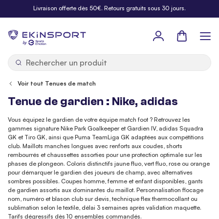
Allez au contenu
Livraison offerte dès 50€. Retours gratuits sous 30 jours.
Panier
b
y
Voir tout Tenues de match
Tenue de gardien : Nike, adidas
Vous équipez le gardien de votre équipe match foot ? Retrouvez les
gammes signature Nike Park Goalkeeper et Gardien IV, adidas Squadra
GK et Tiro GK, ainsi que Puma TeamLiga GK adaptées aux compétitions
club. Maillots manches longues avec renforts aux coudes, shorts
rembourrés et chaussettes assorties pour une protection optimale sur les
phases de plongeon. Coloris distinctifs jaune fluo, vert fluo, rose ou orange
pour démarquer le gardien des joueurs de champ, avec alternatives
sombres possibles. Coupes homme, femme et enfant disponibles, gants
de gardien assortis aux dominantes du maillot. Personnalisation flocage
nom, numéro et blason club sur devis, technique flex thermocollant ou
sublimation selon le textile, délai 3 semaines après validation maquette.
Tarifs dégressifs dès 10 ensembles commandés.