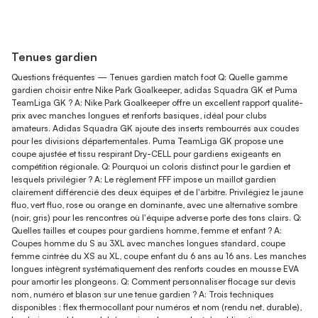
Tenues gardien
Questions fréquentes — Tenues gardien match foot Q: Quelle gamme
gardien choisir entre Nike Park Goalkeeper, adidas Squadra GK et Puma
TeamLiga GK ? A: Nike Park Goalkeeper offre un excellent rapport qualité-
prix avec manches longues et renforts basiques, idéal pour clubs
amateurs. Adidas Squadra GK ajoute des inserts rembourrés aux coudes
pour les divisions départementales. Puma TeamLiga GK propose une
coupe ajustée et tissu respirant Dry-CELL pour gardiens exigeants en
compétition régionale. Q: Pourquoi un coloris distinct pour le gardien et
lesquels privilégier ? A: Le règlement FFF impose un maillot gardien
clairement différencié des deux équipes et de l'arbitre. Privilégiez le jaune
fluo, vert fluo, rose ou orange en dominante, avec une alternative sombre
(noir, gris) pour les rencontres où l'équipe adverse porte des tons clairs. Q:
Quelles tailles et coupes pour gardiens homme, femme et enfant ? A:
Coupes homme du S au 3XL avec manches longues standard, coupe
femme cintrée du XS au XL, coupe enfant du 6 ans au 16 ans. Les manches
longues intègrent systématiquement des renforts coudes en mousse EVA
pour amortir les plongeons. Q: Comment personnaliser flocage sur devis
nom, numéro et blason sur une tenue gardien ? A: Trois techniques
disponibles : flex thermocollant pour numéros et nom (rendu net, durable),