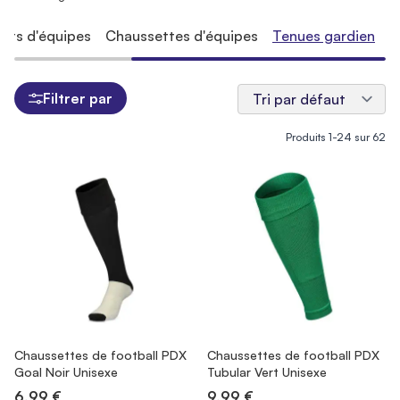
rts d'équipes
Chaussettes d'équipes
Tenues gardien
Filtrer par
Produits
1
-
24
sur
62
Chaussettes de football PDX
Chaussettes de football PDX
Goal Noir Unisexe
Tubular Vert Unisexe
6,99 €
9,99 €