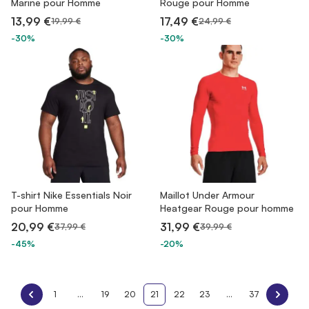
Marine pour Homme
Rouge pour Homme
13,99 €
17,49 €
19,99 €
24,99 €
-30%
-30%
T-shirt Nike Essentials Noir
Maillot Under Armour
pour Homme
Heatgear Rouge pour homme
20,99 €
31,99 €
37,99 €
39,99 €
-45%
-20%
1
...
19
20
21
22
23
...
37