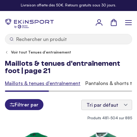
Allez au contenu
Livraison offerte dès 50€. Retours gratuits sous 30 jours.
Panier
b
y
Voir tout Tenues d'entraînement
Maillots & tenues d'entraînement
foot | page 21
Maillots & tenues d'entraînement
Pantalons & shorts tra
Filtrer par
Produits
481
-
504
sur
885